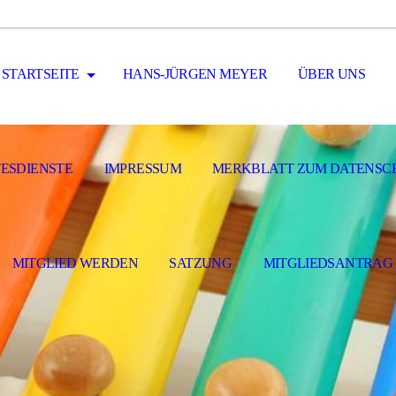
STARTSEITE
HANS-JÜRGEN MEYER
ÜBER UNS
ESDIENSTE
IMPRESSUM
MERKBLATT ZUM DATENSC
MITGLIED WERDEN
SATZUNG
MITGLIEDSANTRAG