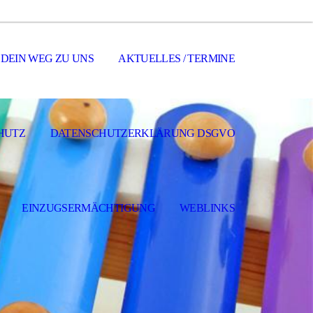
DEIN WEG ZU UNS
AKTUELLES / TERMINE
HUTZ
DATENSCHUTZERKLÄRUNG DSGVO
EINZUGSERMÄCHTIGUNG
WEBLINKS