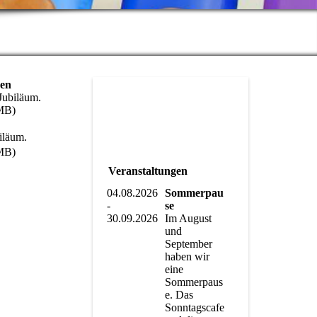
sen
Jubiläum.
MB)
iläum.
MB)
Veranstaltungen
04.08.2026
Sommerpau
-
se
30.09.2026
Im August
und
September
haben wir
eine
Sommerpaus
e. Das
Sonntagscafe